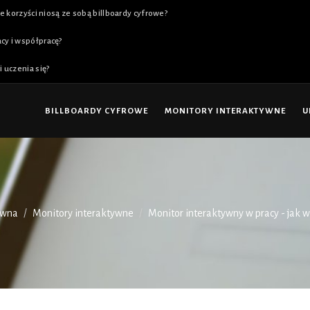
e korzyści niosą ze sobą billboardy cyfrowe?
cy i współpracę?
 uczenia się?
BILLBOARDY CYFROWE
MONITORY INTERAKTYWNE
U
ówna
Monitory interaktywne
Monitor interaktywny w pracy - jak w