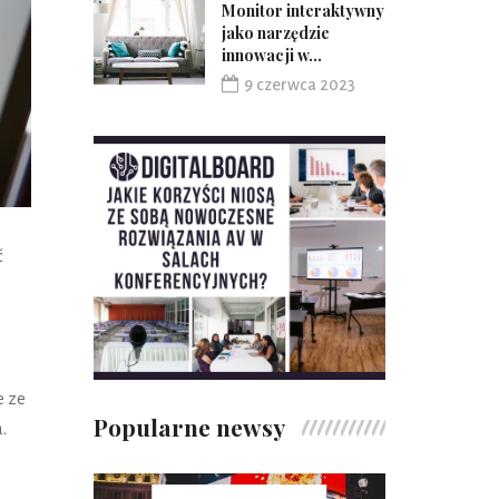
Monitor interaktywny
jako narzędzie
innowacji w...
9 czerwca 2023
ć
e ze
Popularne newsy
.