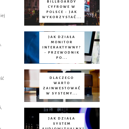
BILLBOARDY
CYFROWE W
POLSCE - JAK
iej
WYKORZYSTAĆ...
JAK DZIAŁA
MONITOR
.
INTERAKTYWNY?
- PRZEWODNIK
PO...
ść
DLACZEGO
WARTO
ZAINWESTOWAĆ
W SYSTEMY...
,
JAK DZIAŁA
SYSTEM
y
AUDIOWIZUALNY?