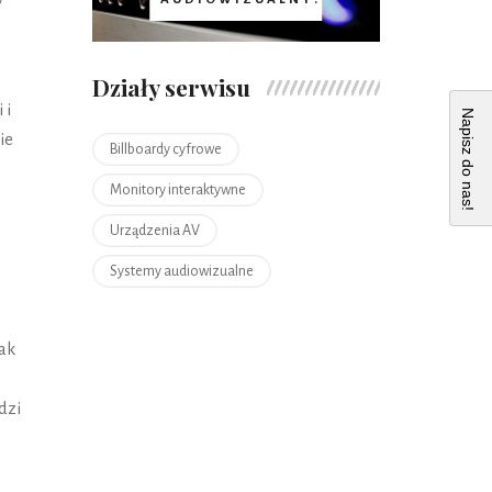
Działy serwisu
 i
Napisz do nas!
ie
Billboardy cyfrowe
Monitory interaktywne
Urządzenia AV
Systemy audiowizualne
ak
dzi