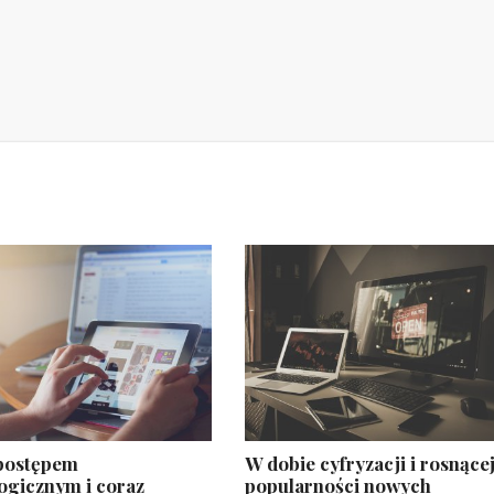
 postępem
W dobie cyfryzacji i rosnące
ogicznym i coraz
popularności nowych