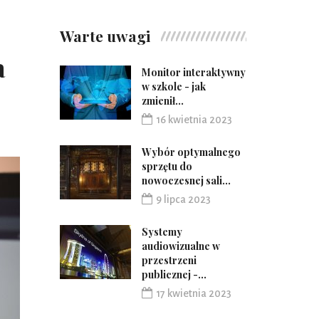
Warte uwagi
a
Monitor interaktywny
w szkole - jak
zmienił...
16 kwietnia 2023
Wybór optymalnego
sprzętu do
nowoczesnej sali...
9 lipca 2023
Systemy
audiowizualne w
przestrzeni
publicznej -...
17 kwietnia 2023