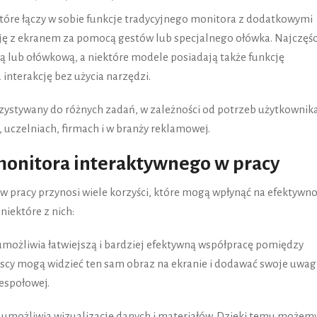
które łączy w sobie funkcje tradycyjnego monitora z dodatkowymi
cję z ekranem za pomocą gestów lub specjalnego ołówka. Najczęśc
 lub ołówkową, a niektóre modele posiadają także funkcję
interakcję bez użycia narzędzi.
ystywany do różnych zadań, w zależności od potrzeb użytkownika
, uczelniach, firmach i w branży reklamowej.
monitora interaktywnego w pracy
 pracy przynosi wiele korzyści, które mogą wpłynąć na efektywno
 niektóre z nich:
możliwia łatwiejszą i bardziej efektywną współpracę pomiędzy
scy mogą widzieć ten sam obraz na ekranie i dodawać swoje uwagi
zespołowej.
 umożliwia wizualizację danych i materiałów. Dzięki temu możem