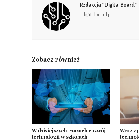
Redakcja " Digital Board"
- digitalboard.pl
Zobacz również
W dzisiejszych czasach rozwój
Wraz z
technologii w szkołach
technol