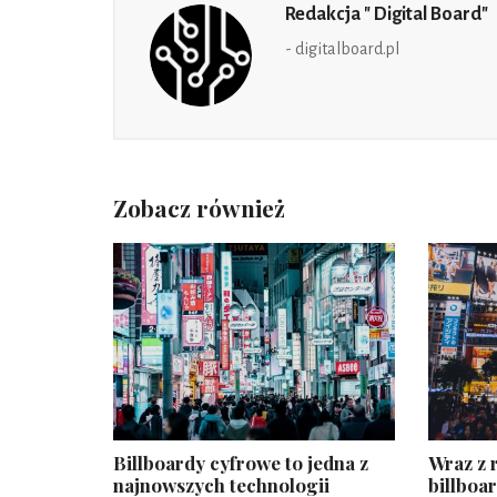
Redakcja " Digital Board"
- digitalboard.pl
Zobacz również
Billboardy cyfrowe to jedna z
Wraz z 
najnowszych technologii
billboa