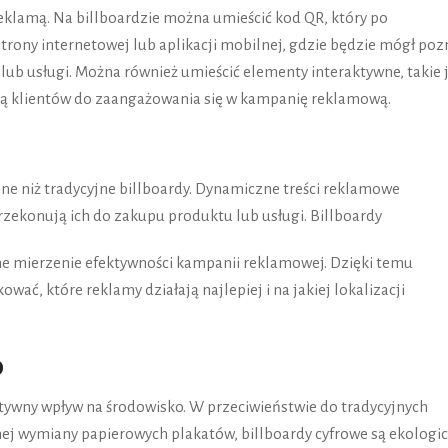
 reklamą. Na billboardzie można umieścić kod QR, który po
trony internetowej lub aplikacji mobilnej, gdzie będzie mógł poz
ub usługi. Można również umieścić elementy interaktywne, takie 
cają klientów do zaangażowania się w kampanię reklamową.
zne niż tradycyjne billboardy. Dynamiczne treści reklamowe
przekonują ich do zakupu produktu lub usługi. Billboardy
e mierzenie efektywności kampanii reklamowej. Dzięki temu
ć, które reklamy działają najlepiej i na jakiej lokalizacji
o
tywny wpływ na środowisko. W przeciwieństwie do tradycyjnych
ej wymiany papierowych plakatów, billboardy cyfrowe są ekologi