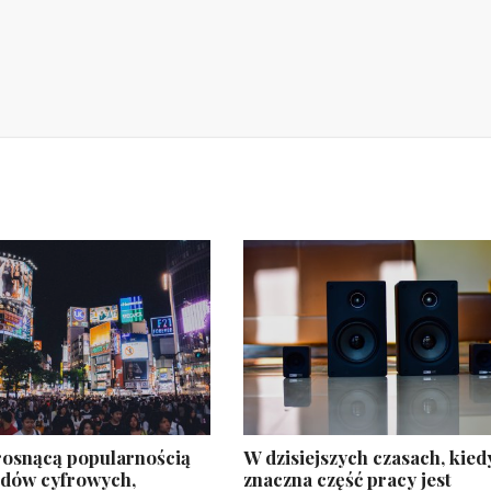
rosnącą popularnością
W dzisiejszych czasach, kied
rdów cyfrowych,
znaczna część pracy jest