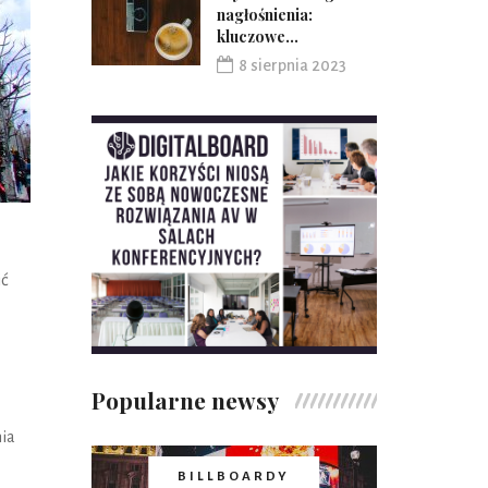
nagłośnienia:
kluczowe...
8 sierpnia 2023
ić
Popularne newsy
nia
BILLBOARDY