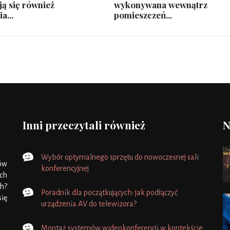
ją się również
wykonywana wewnątrz
a...
pomieszczeń...
Inni przeczytali również
N
Wybór optymalnego sprzętu do nowoczesnej sali
ów
konferencyjnej
ach
ch?
Poradnik dla początkujących: jak podłączyć
ię
urządzenia AV do telewizora?
Montaż systemów wideokonferencji w kontekście