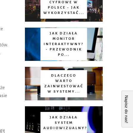
CYFROWE W
POLSCE - JAK
WYKORZYSTAĆ...
ze
JAK DZIAŁA
MONITOR
tów.
INTERAKTYWNY?
- PRZEWODNIK
.
PO...
DLACZEGO
WARTO
ZAINWESTOWAĆ
kże
W SYSTEMY...
asie
Napisz do nas!
JAK DZIAŁA
SYSTEM
AUDIOWIZUALNY?
agę